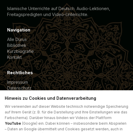
Islamische Unterrichte auf Deutsch. Audio-Lektionen,
Freitagspredigten und Video-Unterrichte.
Navigation
Alle Durus
Bibliothek
Kurzbiografie
Kontakt
Rechtliches
Impressum
Datenschutz
Cookie-Einstellungen
Hinweis zu Cookies und Datenverarbeitung
Wir verwenden auf dieser Website technisch notwendige Speicherung
Spende für
auf Ihrem Gerät (z. B. für die Darstellung und Ihre Einstellungen wie das
Förderverein Güte e.V. →
Farbschema). Darüber hinaus binden wir Videos der Plattform
YouTube
(Google) ein. Dabei können – insbesondere beim Abspielen
Spende für
– Daten an Google übermittelt und Cookies gesetzt werden, auch in
VMH Heidelberg →